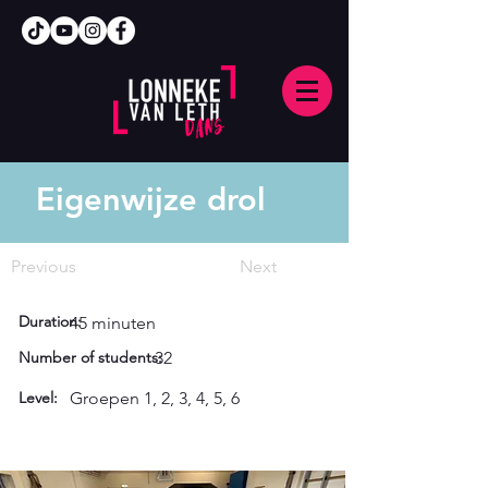
Eigenwijze drol
Previous
Next
Duration:
45 minuten
Number of students:
32
Level:
Groepen 1, 2, 3, 4, 5, 6