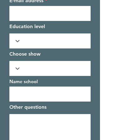
E-mail address
Education level
Choose show
Name school
Other questions