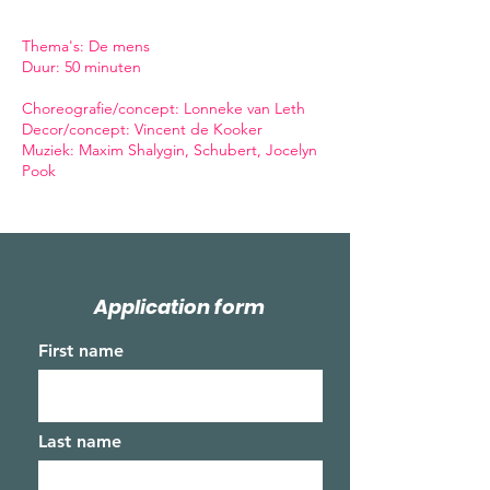
Thema's: De mens
Duur: 50 minuten
Choreografie/concept: Lonneke van Leth
Decor/concept: Vincent de Kooker
Muziek: Maxim Shalygin, Schubert, Jocelyn
Pook
Application form
First name
Last name