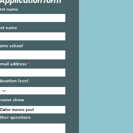
Application form
irst name
ast name
ame school
-mail address
ducation level
hoose show
ther questions