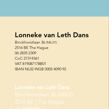
Lonneke van Leth Dans
Binckhorstlaan 36
(M6.01)
2516 BE The Hague
06 2835 2309
CoC 27314361
VAT 819087178B01
IBAN NL02 INGB 0005 4090 92
Lonneke van Leth Dans
Binckhorstlaan 36 (M601)
2516 BE | The Hague