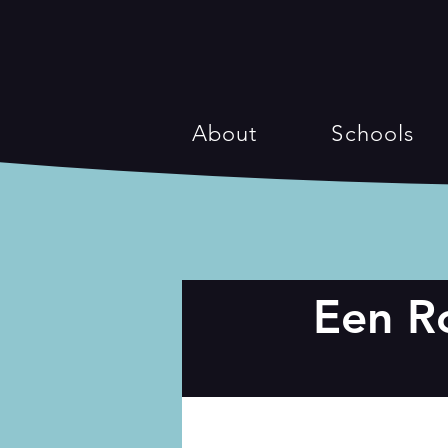
About
Schools
Een R
Previous