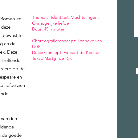
Thema's: Identiteit, Vluchtelingen,
n Romeo en
Onmogelijke liefde
 deze
Duur: 45 minuten
n bewust te
Choreografie/concept: Lonneke van
ng en de
Leth
iek. Deze
Decor/concept: Vincent de Kooker
Tekst: Martijn de Rijk
 treffende
ireerd op de
kespeare en
e liefde zien
ende
 van den
eidende
en de goede