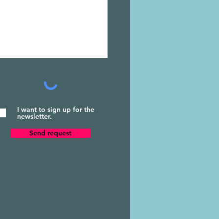
I want to sign up for the
newsletter.
Send request