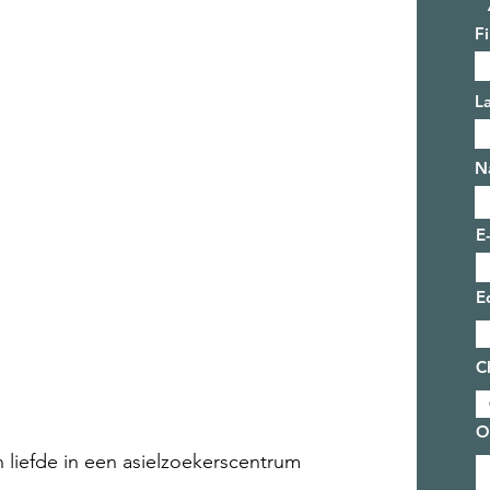
F
L
N
E
E
C
O
liefde in een asielzoekerscentrum