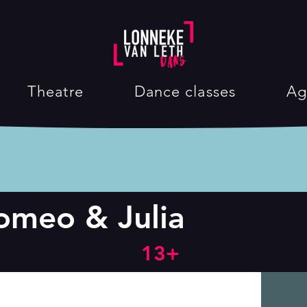
Theatre
Dance classes
Ag
omeo & Julia
13+
Next