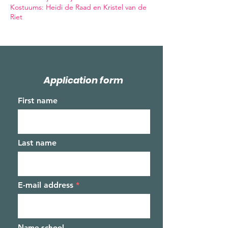
Kostuums: Heidi de Raad en Kristel van de
Riet
Application form
First name
Last name
E-mail address
Name school