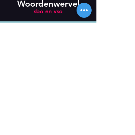
Woordenwervel
sbo en vso
Newsletter
Subscribe
Lonneke van Leth Dans