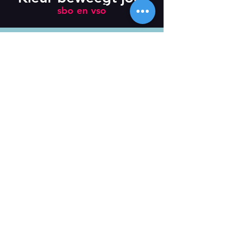
sbo en vso
Newsletter
Subscribe
Lonneke van Leth Dans