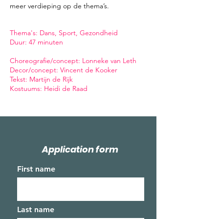
meer verdieping op de thema’s.
​Thema's: Dans, Sport, Gezondheid
Duur: 47 minuten
Choreografie/concept: Lonneke van Leth
Decor/concept: Vincent de Kooker
Tekst: Martijn de Rijk
Kostuums: Heidi de Raad
Application form
First name
Last name