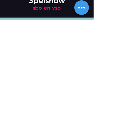
Spelshow
sbo en vso
Newsletter
Subscribe
Lonneke van Leth Dans