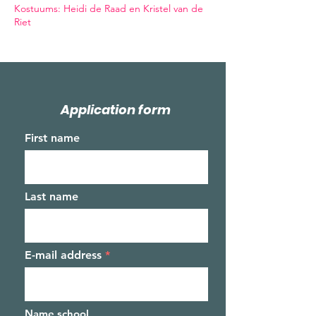
Kostuums: Heidi de Raad en Kristel van de
Riet
Application form
First name
Last name
E-mail address
Name school