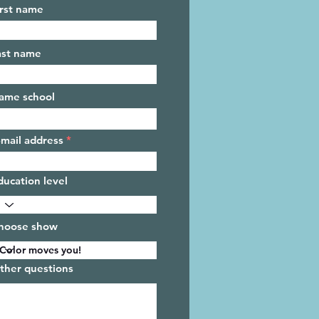
irst name
ast name
ame school
-mail address
ducation level
hoose show
ther questions