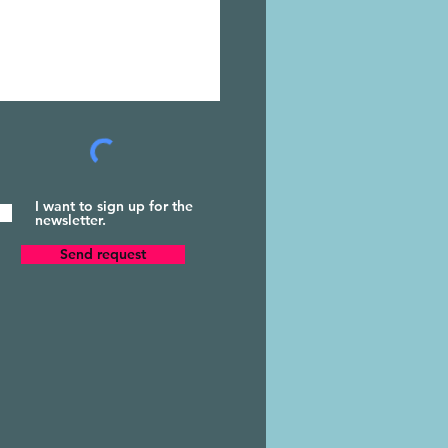
I want to sign up for the
newsletter.
Send request