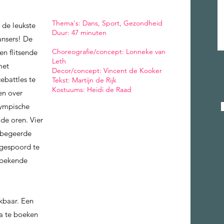
​Thema's: Dans, Sport, Gezondheid
de leukste
Duur: 47 minuten
ansers! De
Choreografie/concept: Lonneke van
n flitsende
Leth
met
Decor/concept: Vincent de Kooker
ebattles te
Tekst: Martijn de Rijk
Kostuums: Heidi de Raad
gen over
lympische
de oren. Vier
elbegeerde
ngespoord te
elbekende
ikbaar. Een
ra te boeken