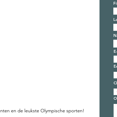
F
L
N
E
E
C
O
ten en de leukste Olympische sporten!