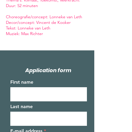
Thema's: Klimaat, Toekomst, Veerkracht
Duur: 52 minuten
Choreografie/concept: Lonneke van Leth
Decor/concept: Vincent de Kooker
Tekst: Lonneke van Leth
Muziek: Max Richter
Application form
First name
Last name
E-mail address