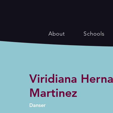
About
Schools
Viridiana Hern
Martinez
Danser