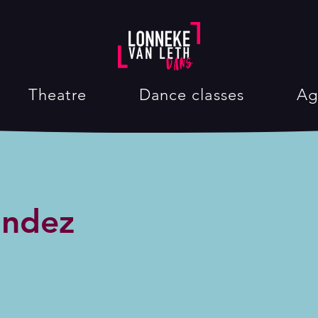
Theatre
Dance classes
Ag
andez