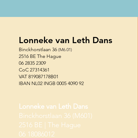
Lonneke van Leth Dans
Binckhorstlaan 36
(M6.01)
2516 BE The Hague
06 2835 2309
CoC 27314361
VAT 819087178B01
IBAN NL02 INGB 0005 4090 92
Lonneke van Leth Dans
Binckhorstlaan 36 (M601)
2516 BE | The Hague
06 18086012